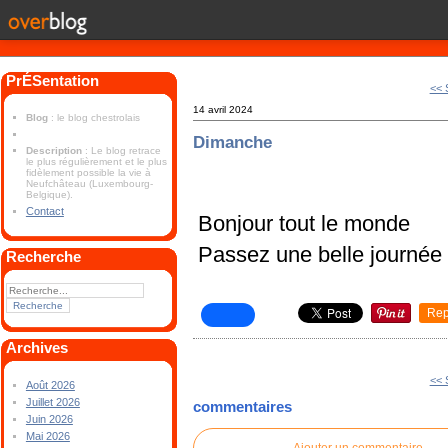
PrÉSentation
<< 
14 avril 2024
Blog
: le blog chestrolais
Dimanche
Description
: Le blog retrace
le plus régulièrement et le plus
fidèlement possible la vie à
Neufchâteau (Luxembourg-
Belgique).
Contact
Bonjour tout le monde
Passez une belle journée
Recherche
Rep
Archives
<< 
Août 2026
Juillet 2026
commentaires
Juin 2026
Mai 2026
Ajouter un commentaire