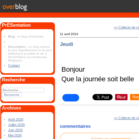
PrÉSentation
<< Collecte de v
11 avril 2024
Blog
: le blog chestrolais
Jeudi
Description
: Le blog retrace
le plus régulièrement et le plus
fidèlement possible la vie à
Neufchâteau (Luxembourg-
Belgique).
Contact
Bonjour
Que la journée soit belle
Recherche
Rep
Archives
<< Collecte de v
Août 2026
Juillet 2026
commentaires
Juin 2026
Mai 2026
Ajouter un commentaire