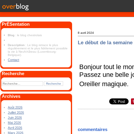
PrÉSentation
8 avril 2024
Blog
: le blog chestrolais
Le début de la semaine
Description
: Le blog retrace le plus
régulièrement et le plus fidèlement possible
la vie à Neufchâteau (Luxembourg-
Belgique).
Contact
Bonjour tout le mo
Passez une belle j
Recherche
Oreiller magique.
Archives
Août 2026
Juillet 2026
Juin 2026
Mai 2026
Avril 2026
commentaires
Mars 2026