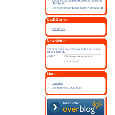
Réponse du Ministre Antoine au sujet du
Hall Sportif
Texte de présentation-Ecole Namoussart
CatÉGories
chestrolais
Newsletter
Abonnez-vous pour être averti des nouveaux
articles publiés.
Email
Liens
formation
compagnons batisseurs