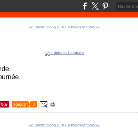
<< L'oreiller magique
Des subsides attendus >>
nde.
ournée.
Repost
0
<< L'oreiller magique
Des subsides attendus >>