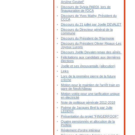
Arsène Geubel"
Discours de Sylvia PARDI, lors de
l'inauguration de l'OCA
Discours de Yves Mathy, Président du
CCCA
Discours du 21 juillet par Joelle DEVALET
Discours du Directeur général de la
commune
Discours du Président de l'Harmonie
Discours du Président Olivier Rigaux-Les
Joyeux Lurons
Discours Joëlle Devalet-repas des aînés.
Félicitations aux candidats aux dernières
élections
Joelle et ses épouvantails (allocution)
Links
Lors de la première pierre de la future
crèche
Motion pour le maintien de l'arrêt train en
gare de Neufchâteau
Motion votée pour une tarification unique
en électricité
Note de politique générale 2012-2018
Poème de Jacques Brel lu par Julie
LEDENT
Présentation du projet "FINGERFOOF"
Quatre pensionnés et allocution de la
Préfète
Réglement d'ordre intérieur