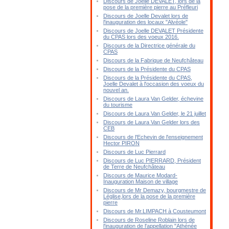
Discours de Joelle DEVALET, lors de la
pose de la première pierre au Préfleuri
Discours de Joelle Devalet lors de
l'inauguration des locaux "Alvéole"
Discours de Joelle DEVALET Présidente
du CPAS lors des voeux 2016.
Discours de la Directrice générale du
CPAS
Discours de la Fabrique de Neufchâteau
Discours de la Présidente du CPAS
Discours de la Présidente du CPAS,
Joelle Devalet à l'occasion des voeux du
nouvel an.
Discours de Laura Van Gelder, échevine
du tourisme
Discours de Laura Van Gelder, le 21 juillet
Discours de Laura Van Gelder lors des
CEB
Discours de l'Echevin de l'enseignement
Hector PIRON
Discours de Luc Pierrard
Discours de Luc PIERRARD, Président
de Terre de Neufchâteau
Discours de Maurice Modard-
Inauguration Maison de village
Discours de Mr Demazy, bourgmestre de
Léglise,lors de la pose de la première
pierre
Discours de Mr.LIMPACH à Cousteumont
Discours de Roseline Roblain lors de
l'inauguration de l'appellation "Athénée