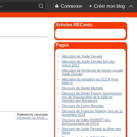
Connexion
+
Créer mon blog
Articles RÉCents
Pages
Allocution de Joelle Devalet
Allocution de Joelle Devalet lors des
voeux 2017
Allocution de l'échevine de l'action sociale,
Joelle Devalet
Allocution du président du CCCA,Yves
Mathys
Discours de Daniel Michiels
Discours de Dimitri Fourny, bourgmestre
lors de l'inauguration de la stèle en
mémoire des libérateurs
Discours de Fanny Bourdon
Discours de François Huberty, lors du 11
novembre 2013
Published by chestrolais
commenter cet article
…
Discours de Gilles ROBERT lors
del'inauguration de l'OCA
Discours de Joelle Devalet au dîner des
Aînés