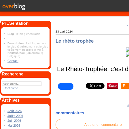
PrÉSentation
<
23 avril 2024
Blog
: le blog chestrolais
Le rhéto trophée
Description
: Le blog retrace
le plus régulièrement et le plus
fidèlement possible la vie à
Neufchâteau (Luxembourg-
Belgique).
Contact
Le Rhéto-Trophée, c'est d
Recherche
Rep
Archives
<
Août 2026
commentaires
Juillet 2026
Juin 2026
Ajouter un commentaire
Mai 2026