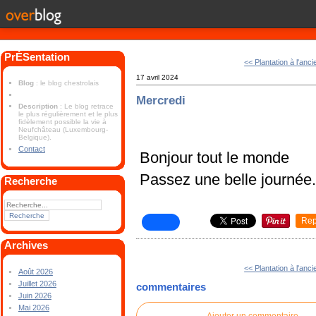
PrÉSentation
<< Plantation à l'anc
17 avril 2024
Blog
: le blog chestrolais
Mercredi
Description
: Le blog retrace
le plus régulièrement et le plus
fidèlement possible la vie à
Neufchâteau (Luxembourg-
Belgique).
Contact
Bonjour tout le monde
Passez une belle journée
Recherche
Rep
Archives
<< Plantation à l'anc
Août 2026
Juillet 2026
commentaires
Juin 2026
Mai 2026
Ajouter un commentaire