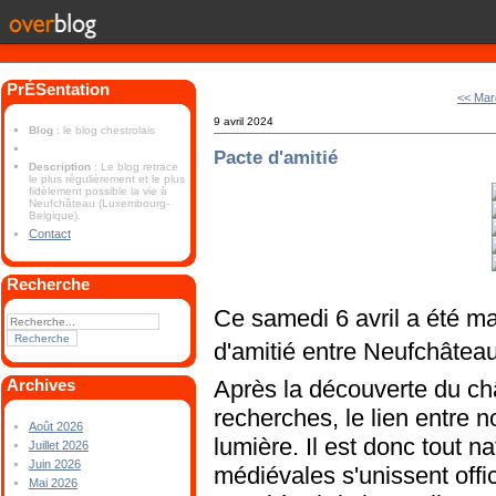
PrÉSentation
<< Mar
9 avril 2024
Blog
: le blog chestrolais
Pacte d'amitié
Description
: Le blog retrace
le plus régulièrement et le plus
fidèlement possible la vie à
Neufchâteau (Luxembourg-
Belgique).
Contact
Recherche
Ce samedi 6 avril a été ma
d'amitié entre Neufchâteau 
Après la découverte du ch
Archives
recherches, le lien entre n
Août 2026
lumière. Il est donc tout n
Juillet 2026
Juin 2026
médiévales s'unissent offic
Mai 2026