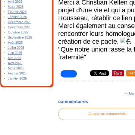
Merci à Christian Kellen qu
Avril 2026
Mars 2026
projet d'une vie et qui a 
Février 2026
Rousseau, rétablir ce lien
Janvier 2026
Décembre 2025
Merci également au conseil
Novembre 2025
rencontrer leurs homologue
Octobre 2025
Septembre 2025
création de ce pacte.
Août 2025
"Que notre union fasse la fo
Juillet 2025
Juin 2025
fraternité"
Mai 2025
Avril 2025
Mars 2025
Rep
Février 2025
Janvier 2025
<< Mar
commentaires
Ajouter un commentaire