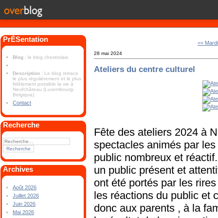
PrÉSentation
<< Mardi
28 mai 2024
Blog
: le blog chestrolais
Ateliers du centre culturel
Description
: Le blog retrace
le plus régulièrement et le plus
fidèlement possible la vie à
Neufchâteau (Luxembourg-
Belgique).
Contact
Recherche
Fête des ateliers 2024 à 
spectacles animés par les 
public nombreux et réactif.
un public présent et attent
Archives
ont été portés par les rires 
Août 2026
les réactions du public et c
Juillet 2026
Juin 2026
donc aux parents , à la fam
Mai 2026