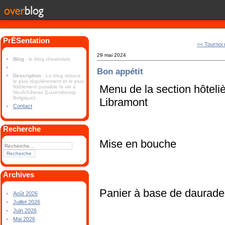
PrÉSentation
<< Tournoi 
29 mai 2024
Blog
: le blog chestrolais
Bon appétit
Description
: Le blog retrace
le plus régulièrement et le plus
Menu de la section hôteliè
fidèlement possible la vie à
Neufchâteau (Luxembourg-
Belgique).
Libramont
Contact
Recherche
Mise en bouche
Archives
Panier à base de daurade
Août 2026
Juillet 2026
Juin 2026
Mai 2026