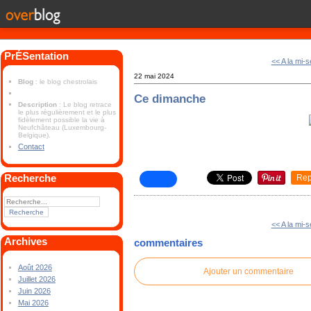
PrÉSentation
<< A la mi-
22 mai 2024
Blog
: le blog chestrolais
Ce dimanche
Description
: Le blog retrace
le plus régulièrement et le plus
fidèlement possible la vie à
Neufchâteau (Luxembourg-
Belgique).
Contact
Recherche
Rep
<< A la mi-
Archives
commentaires
Août 2026
Ajouter un commentaire
Juillet 2026
Juin 2026
Mai 2026