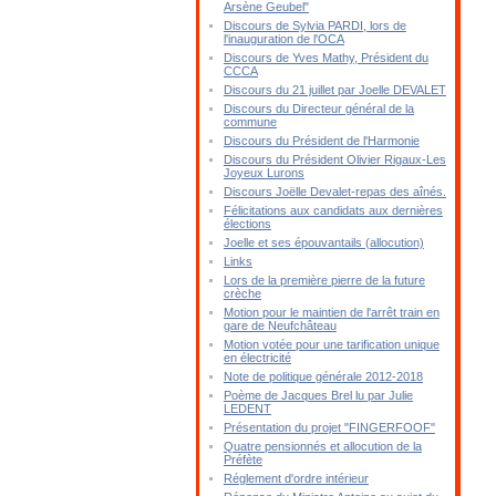
Arsène Geubel"
Discours de Sylvia PARDI, lors de
l'inauguration de l'OCA
Discours de Yves Mathy, Président du
CCCA
Discours du 21 juillet par Joelle DEVALET
Discours du Directeur général de la
commune
Discours du Président de l'Harmonie
Discours du Président Olivier Rigaux-Les
Joyeux Lurons
Discours Joëlle Devalet-repas des aînés.
Félicitations aux candidats aux dernières
élections
Joelle et ses épouvantails (allocution)
Links
Lors de la première pierre de la future
crèche
Motion pour le maintien de l'arrêt train en
gare de Neufchâteau
Motion votée pour une tarification unique
en électricité
Note de politique générale 2012-2018
Poème de Jacques Brel lu par Julie
LEDENT
Présentation du projet "FINGERFOOF"
Quatre pensionnés et allocution de la
Préfète
Réglement d'ordre intérieur