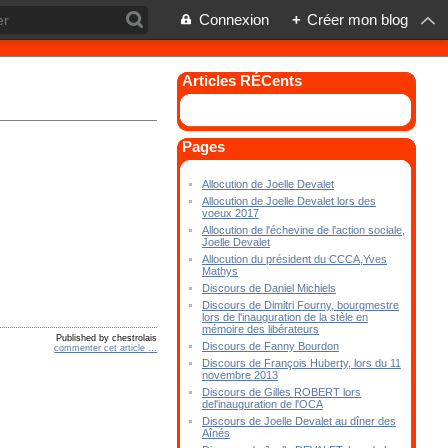
Connexion
+
Créer mon blog
Articles RÉCents
Pages
Allocution de Joelle Devalet
Allocution de Joelle Devalet lors des
voeux 2017
Allocution de l'échevine de l'action sociale,
Joelle Devalet
Allocution du président du CCCA,Yves
Mathys
Discours de Daniel Michiels
Discours de Dimitri Fourny, bourgmestre
lors de l'inauguration de la stèle en
mémoire des libérateurs
Published by chestrolais
Discours de Fanny Bourdon
commenter cet article
…
Discours de François Huberty, lors du 11
novembre 2013
Discours de Gilles ROBERT lors
del'inauguration de l'OCA
Discours de Joelle Devalet au dîner des
Aînés