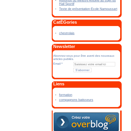
Réponse du Ministre Antoine au sujet du
Hall Sportif
Texte de présentation-Ecole Namoussart
CatÉGories
chestrolais
Newsletter
Abonnez-vous pour être averti des nouveaux
articles publiés.
Email
Liens
formation
compagnons batisseurs