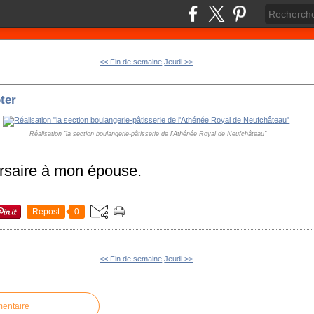
<< Fin de semaine
Jeudi >>
ter
Réalisation "la section boulangerie-pâtisserie de l'Athénée Royal de Neufchâteau"
rsaire à mon épouse.
Repost
0
<< Fin de semaine
Jeudi >>
mentaire