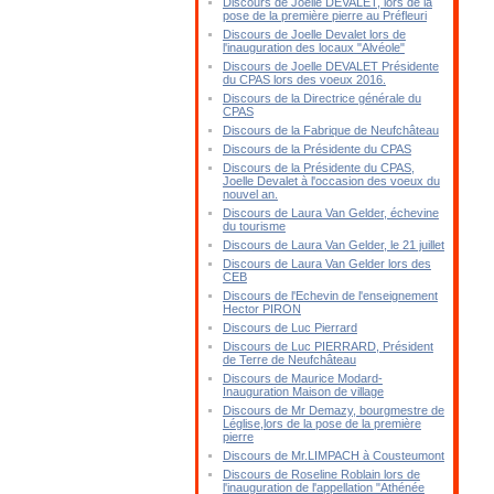
Discours de Joelle DEVALET, lors de la
pose de la première pierre au Préfleuri
Discours de Joelle Devalet lors de
l'inauguration des locaux "Alvéole"
Discours de Joelle DEVALET Présidente
du CPAS lors des voeux 2016.
Discours de la Directrice générale du
CPAS
Discours de la Fabrique de Neufchâteau
Discours de la Présidente du CPAS
Discours de la Présidente du CPAS,
Joelle Devalet à l'occasion des voeux du
nouvel an.
Discours de Laura Van Gelder, échevine
du tourisme
Discours de Laura Van Gelder, le 21 juillet
Discours de Laura Van Gelder lors des
CEB
Discours de l'Echevin de l'enseignement
Hector PIRON
Discours de Luc Pierrard
Discours de Luc PIERRARD, Président
de Terre de Neufchâteau
Discours de Maurice Modard-
Inauguration Maison de village
Discours de Mr Demazy, bourgmestre de
Léglise,lors de la pose de la première
pierre
Discours de Mr.LIMPACH à Cousteumont
Discours de Roseline Roblain lors de
l'inauguration de l'appellation "Athénée