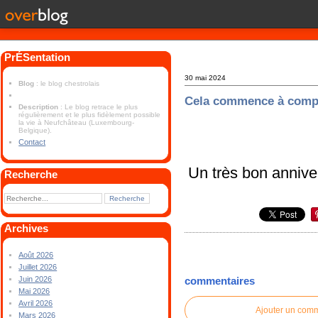
PrÉSentation
30 mai 2024
Blog
: le blog chestrolais
Cela commence à comp
Description
: Le blog retrace le plus
régulièrement et le plus fidèlement possible
la vie à Neufchâteau (Luxembourg-
Belgique).
Contact
Un très bon annive
Recherche
Archives
Août 2026
Juillet 2026
Juin 2026
commentaires
Mai 2026
Avril 2026
Ajouter un com
Mars 2026