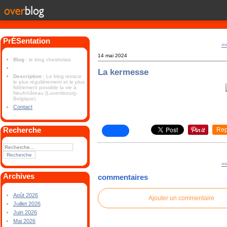
PrÉSentation
<<
14 mai 2024
Blog
: le blog chestrolais
La kermesse
Description
: Le blog retrace
le plus régulièrement et le plus
fidèlement possible la vie à
Neufchâteau (Luxembourg-
Belgique).
Contact
Recherche
Rep
<<
Archives
commentaires
Août 2026
Ajouter un commentaire
Juillet 2026
Juin 2026
Mai 2026