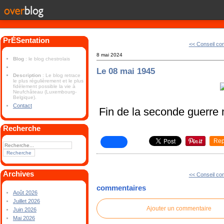
PrÉSentation
<< Conseil co
8 mai 2024
Blog
: le blog chestrolais
Le 08 mai 1945
Description
: Le blog retrace
le plus régulièrement et le plus
fidèlement possible la vie à
Neufchâteau (Luxembourg-
Belgique).
Contact
Fin de la seconde guerre 
Recherche
Rep
Archives
<< Conseil co
commentaires
Août 2026
Juillet 2026
Ajouter un commentaire
Juin 2026
Mai 2026