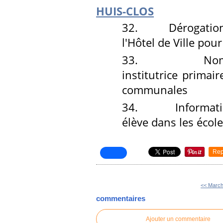
HUIS-CLOS
32.
Dérogation à l
l'Hôtel de Ville pou
33.
Nomination 
institutrice primai
communales
34.
Informations r
élève dans les éco
Rep
<< Marc
commentaires
Ajouter un commentaire