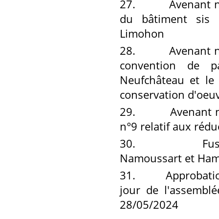
27.
Avenant n°1 à
du bâtiment sis 
Limohon
28.
Avenant n°1 re
convention de pa
Neufchâteau et le
conservation d'oeuv
29.
Avenant n°3 au
n°9 relatif aux rédu
30.
Fusion des
Namoussart et Ham
31.
Approbation de
jour de l'assemblé
28/05/2024