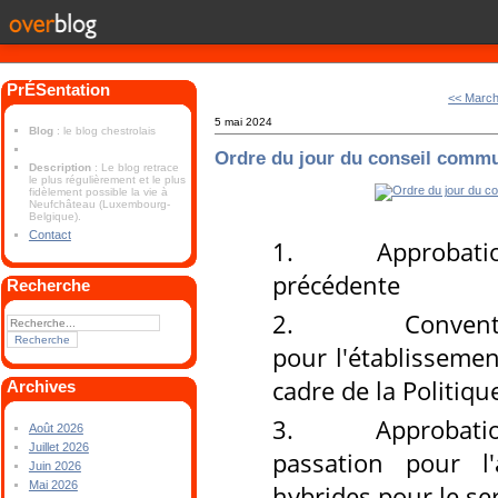
PrÉSentation
<< Marc
5 mai 2024
Blog
: le blog chestrolais
Ordre du jour du conseil commu
Description
: Le blog retrace
le plus régulièrement et le plus
fidèlement possible la vie à
Neufchâteau (Luxembourg-
Belgique).
Contact
1.
Approbation du
précédente
Recherche
2.
Convention e
pour l'établissemen
cadre de la Politiqu
Archives
3.
Approbation de
Août 2026
Juillet 2026
passation pour l
Juin 2026
Mai 2026
hybrides pour le s