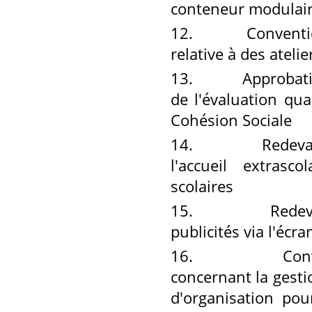
conteneur modulair
12.
Convention du
relative à des ateli
13.
Approbation d
de l'évaluation qu
Cohésion Sociale
14.
Redevance rel
l'accueil extrasc
scolaires
15.
Redevance re
publicités via l'écr
16.
Convention 
concernant la gesti
d'organisation pour