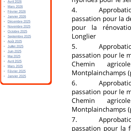
Avril 2026
Mars 2026
4.
Approbation de
Février 2026
passation pour la d
Janvier 2026
Décembre 2025
pour la rénovati
Novembre 2025
Octobre 2025
Longlier
Septembre 2025
Août 2025
5.
Approbation de
Juillet 2025
Juin 2025
passation pour le m
Mai 2025
Chemin agrico
Avril 2025
Mars 2025
Montplainchamps (p
Février 2025
Janvier 2025
6.
Approbation de
passation pour le m
Chemin agrico
Montplainchamps (p
7.
Approbation de
passation pour la f