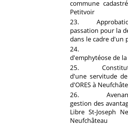
commune cadastré
Petitvoir
23.
Approbation d
passation pour la d
dans le cadre d'un 
24.
Approbati
d'emphytéose de la 
25.
Constitution 
d'une servitude de
d'ORES à Neufchât
26.
Avenant n°1 
gestion des avantag
Libre St-Joseph 
Neufchâteau