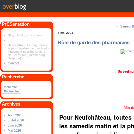
PrÉSentation
<< Samedi
B
4 mai 2024
Blog
: le blog chestrolais
Rôle de garde des pharmacies
Description
: Le blog retrace
le plus régulièrement et le plus
fidèlement possible la vie à
Neufchâteau (Luxembourg-
Belgique).
Contact
Un seul nu
Recherche
Archives
Rôle d
Pour Neufchâteau, toutes 
Août 2026
Juillet 2026
les samedis matin et la 
Juin 2026
Mai 2026