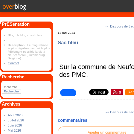
PrÉSentation
<< Discours de Ja
12 mai 2024
Blog
: le blog chestrolais
Sac bleu
Description
: Le blog retrace
le plus régulièrement et le plus
fidèlement possible la vie à
Neufchâteau (Luxembourg-
Belgique).
Contact
Sur la commune de Neufch
des PMC.
Recherche
Rep
Archives
<< Discours de Ja
Août 2026
commentaires
Juillet 2026
Juin 2026
Mai 2026
Ajouter un commentaire