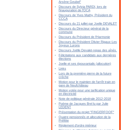
Arsène Geubel"
Discours de Sylvia PARDI, lors de
l'inauguration de l'OCA
Discours de Yves Mathy, Président du
CCCA
Discours du 21 juillet par Joelle DEVALET
Discours du Directeur général de la
commune
Discours du Président de l'Harmonie
Discours du Président Olivier Rigaux-Les
Joyeux Lurons
Discours Joëlle Devalet-repas des aînés.
Félicitations aux candidats aux dernières
élections
Joelle et ses épouvantails (allocution)
Links
Lors de la première pierre de la future
crèche
Motion pour le maintien de l'arrêt train en
gare de Neufchâteau
Motion votée pour une tarification unique
en électricité
Note de politique générale 2012-2018
Poème de Jacques Brel lu par Julie
LEDENT
Présentation du projet "FINGERFOOF"
Quatre pensionnés et allocution de la
Préfète
Réglement d'ordre intérieur