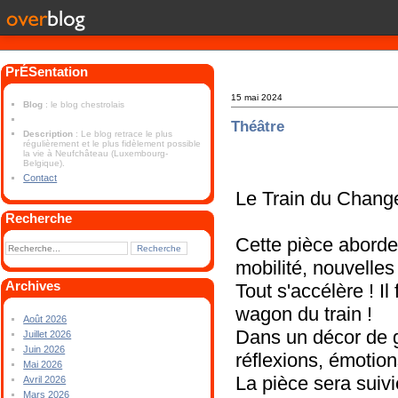
PrÉSentation
15 mai 2024
Blog
: le blog chestrolais
Théâtre
Description
: Le blog retrace le plus
régulièrement et le plus fidèlement possible
la vie à Neufchâteau (Luxembourg-
Belgique).
Contact
Le Train du Chan
Recherche
Cette pièce abord
mobilité, nouvelles
Archives
Tout s'accélère ! I
wagon du train !
Août 2026
Dans un décor de g
Juillet 2026
Juin 2026
réflexions, émotion
Mai 2026
La pièce sera suivi
Avril 2026
Mars 2026