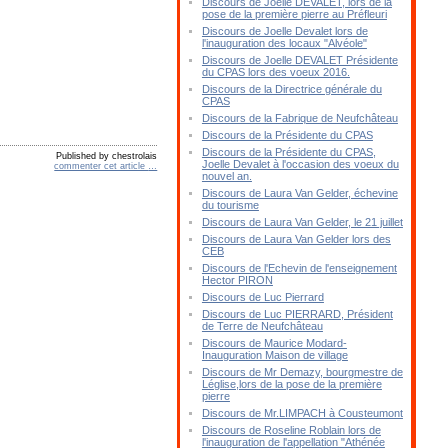
Discours de Joelle DEVALET, lors de la
pose de la première pierre au Préfleuri
Discours de Joelle Devalet lors de
l'inauguration des locaux "Alvéole"
Discours de Joelle DEVALET Présidente
du CPAS lors des voeux 2016.
Discours de la Directrice générale du
CPAS
Discours de la Fabrique de Neufchâteau
Discours de la Présidente du CPAS
Discours de la Présidente du CPAS,
Published by chestrolais
Joelle Devalet à l'occasion des voeux du
commenter cet article
…
nouvel an.
Discours de Laura Van Gelder, échevine
du tourisme
Discours de Laura Van Gelder, le 21 juillet
Discours de Laura Van Gelder lors des
CEB
Discours de l'Echevin de l'enseignement
Hector PIRON
Discours de Luc Pierrard
Discours de Luc PIERRARD, Président
de Terre de Neufchâteau
Discours de Maurice Modard-
Inauguration Maison de village
Discours de Mr Demazy, bourgmestre de
Léglise,lors de la pose de la première
pierre
Discours de Mr.LIMPACH à Cousteumont
Discours de Roseline Roblain lors de
l'inauguration de l'appellation "Athénée