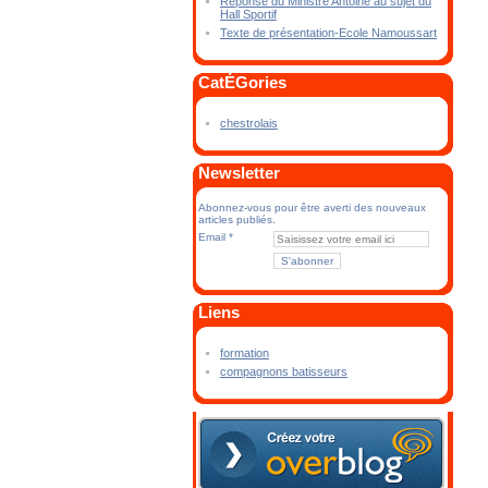
Réponse du Ministre Antoine au sujet du
Hall Sportif
Texte de présentation-Ecole Namoussart
CatÉGories
chestrolais
Newsletter
Abonnez-vous pour être averti des nouveaux
articles publiés.
Email
Liens
formation
compagnons batisseurs