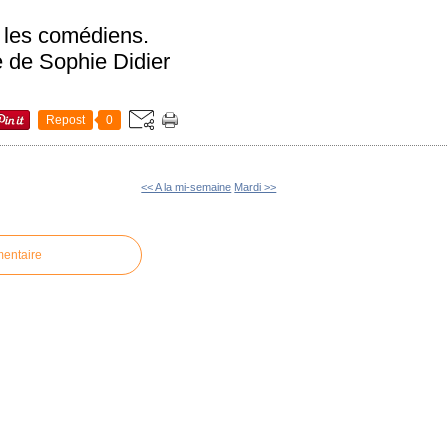
r les comédiens.
 de Sophie Didier
Repost
0
<< A la mi-semaine
Mardi >>
mentaire