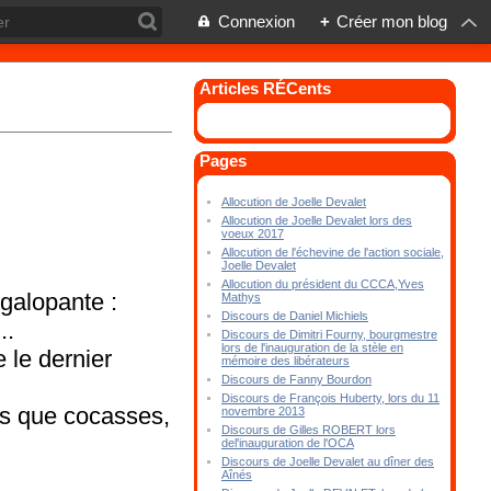
Connexion
+
Créer mon blog
Articles RÉCents
Pages
Allocution de Joelle Devalet
Allocution de Joelle Devalet lors des
voeux 2017
Allocution de l'échevine de l'action sociale,
Joelle Devalet
Allocution du président du CCCA,Yves
galopante :
Mathys
Discours de Daniel Michiels
..
Discours de Dimitri Fourny, bourgmestre
lors de l'inauguration de la stèle en
e le dernier
mémoire des libérateurs
Discours de Fanny Bourdon
Discours de François Huberty, lors du 11
es que cocasses,
novembre 2013
Discours de Gilles ROBERT lors
del'inauguration de l'OCA
Discours de Joelle Devalet au dîner des
Aînés