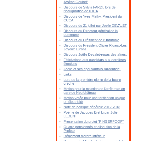
Arsène Geubel"
Discours de Sylvia PARDI, lors de
l'inauguration de l'OCA
Discours de Yves Mathy, Président du
CCCA
Discours du 21 juillet par Joelle DEVALET
Discours du Directeur général de la
commune
Discours du Président de l'Harmonie
Discours du Président Olivier Rigaux-Les
Joyeux Lurons
Discours Joëlle Devalet-repas des aînés.
Félicitations aux candidats aux dernières
élections
Joelle et ses épouvantails (allocution)
Links
Lors de la première pierre de la future
crèche
Motion pour le maintien de l'arrêt train en
gare de Neufchâteau
Motion votée pour une tarification unique
en électricité
Note de politique générale 2012-2018
Poème de Jacques Brel lu par Julie
LEDENT
Présentation du projet "FINGERFOOF"
Quatre pensionnés et allocution de la
Préfète
Réglement d'ordre intérieur