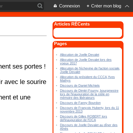
Connexion
+
Créer mon blog
Articles RÉCents
Pages
Allocution de Joelle Devalet
Allocution de Joelle Devalet lors des
voeux 2017
ent ses portes !
Allocution de l'échevine de l'action sociale,
Joelle Devalet
Allocution du président du CCCA,Yves
r avec le sourire
Mathys
Discours de Daniel Michiels
Discours de Dimitri Fourny, bourgmestre
lors de l'inauguration de la stèle en
ent et une
mémoire des libérateurs
Discours de Fanny Bourdon
Discours de François Huberty, lors du 11
novembre 2013
Discours de Gilles ROBERT lors
del'inauguration de l'OCA
Discours de Joelle Devalet au dîner des
Aînés