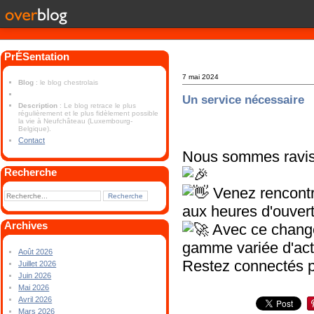
PrÉSentation
7 mai 2024
Blog
: le blog chestrolais
Un service nécessaire
Description
: Le blog retrace le plus
régulièrement et le plus fidèlement possible
la vie à Neufchâteau (Luxembourg-
Belgique).
Contact
Nous sommes ravis 
Recherche
Venez rencontre
aux heures d'ouvert
Archives
Avec ce change
gamme variée d'act
Août 2026
Restez connectés p
Juillet 2026
Juin 2026
Mai 2026
Avril 2026
Mars 2026