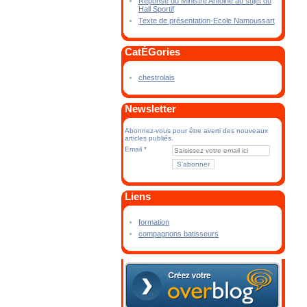
Réponse du Ministre Antoine au sujet du
Hall Sportif
Texte de présentation-Ecole Namoussart
CatÉGories
chestrolais
Newsletter
Abonnez-vous pour être averti des nouveaux
articles publiés.
Email
Liens
formation
compagnons batisseurs