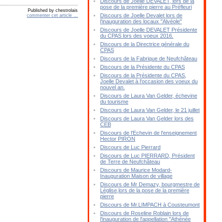
Discours de Joelle DEVALET, lors de la
pose de la première pierre au Préfleuri
Published by chestrolais
Discours de Joelle Devalet lors de
commenter cet article
…
l'inauguration des locaux "Alvéole"
Discours de Joelle DEVALET Présidente
du CPAS lors des voeux 2016.
Discours de la Directrice générale du
CPAS
Discours de la Fabrique de Neufchâteau
Discours de la Présidente du CPAS
Discours de la Présidente du CPAS,
Joelle Devalet à l'occasion des voeux du
nouvel an.
Discours de Laura Van Gelder, échevine
du tourisme
Discours de Laura Van Gelder, le 21 juillet
Discours de Laura Van Gelder lors des
CEB
Discours de l'Echevin de l'enseignement
Hector PIRON
Discours de Luc Pierrard
Discours de Luc PIERRARD, Président
de Terre de Neufchâteau
Discours de Maurice Modard-
Inauguration Maison de village
Discours de Mr Demazy, bourgmestre de
Léglise,lors de la pose de la première
pierre
Discours de Mr.LIMPACH à Cousteumont
Discours de Roseline Roblain lors de
l'inauguration de l'appellation "Athénée