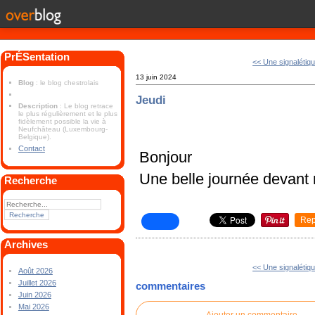
PrÉSentation
<< Une signalétiqu
13 juin 2024
Blog
: le blog chestrolais
Jeudi
Description
: Le blog retrace
le plus régulièrement et le plus
fidèlement possible la vie à
Neufchâteau (Luxembourg-
Belgique).
Contact
Bonjour
Une belle journée devant
Recherche
Rep
Archives
<< Une signalétiqu
Août 2026
Juillet 2026
commentaires
Juin 2026
Mai 2026
Ajouter un commentaire