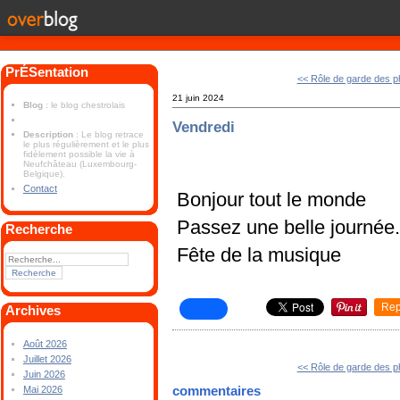
PrÉSentation
<< Rôle de garde des 
21 juin 2024
Blog
: le blog chestrolais
Vendredi
Description
: Le blog retrace
le plus régulièrement et le plus
fidèlement possible la vie à
Neufchâteau (Luxembourg-
Belgique).
Contact
Bonjour tout le monde
Passez une belle journée
Recherche
Fête de la musique
Rep
Archives
Août 2026
Juillet 2026
<< Rôle de garde des 
Juin 2026
commentaires
Mai 2026