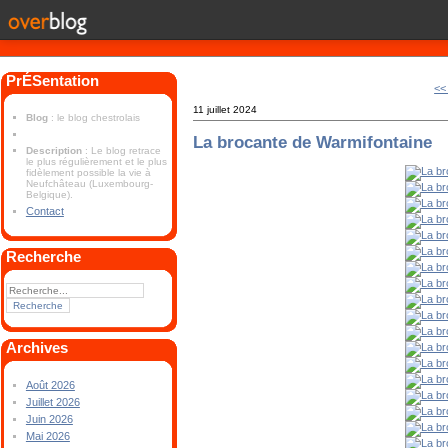
PrÉSentation
<<
11 juillet 2024
Blog
: le blog chestrolais
La brocante de Warmifontaine
Description
: Le blog retrace
le plus régulièrement et le plus
fidèlement possible la vie à
Neufchâteau (Luxembourg-
Belgique).
Contact
Recherche
Archives
Août 2026
Juillet 2026
Juin 2026
Mai 2026