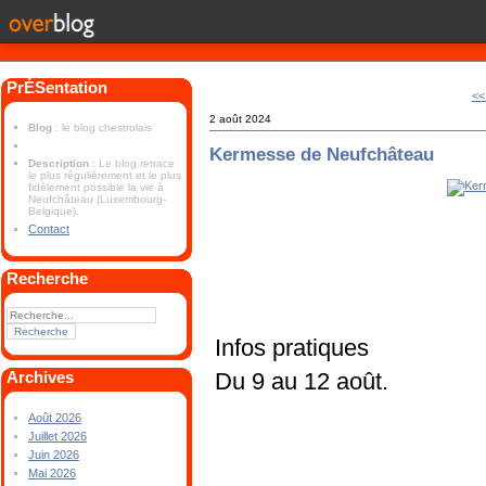
PrÉSentation
<<
2 août 2024
Blog
: le blog chestrolais
Kermesse de Neufchâteau
Description
: Le blog retrace
le plus régulièrement et le plus
fidèlement possible la vie à
Neufchâteau (Luxembourg-
Belgique).
Contact
Recherche
Infos pratiques
Archives
Du 9 au 12 août.
Août 2026
Juillet 2026
Juin 2026
Mai 2026