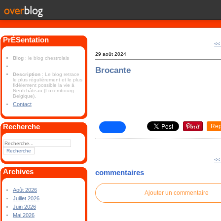
PrÉSentation
<<
29 août 2024
Blog
: le blog chestrolais
Brocante
Description
: Le blog retrace
le plus régulièrement et le plus
fidèlement possible la vie à
Neufchâteau (Luxembourg-
Belgique).
Contact
Recherche
Rep
<<
Archives
commentaires
Août 2026
Ajouter un commentaire
Juillet 2026
Juin 2026
Mai 2026