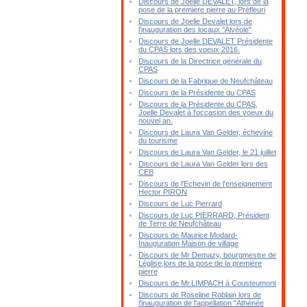
Discours de Joelle DEVALET, lors de la
pose de la première pierre au Préfleuri
Discours de Joelle Devalet lors de
l'inauguration des locaux "Alvéole"
Discours de Joelle DEVALET Présidente
du CPAS lors des voeux 2016.
Discours de la Directrice générale du
CPAS
Discours de la Fabrique de Neufchâteau
Discours de la Présidente du CPAS
Discours de la Présidente du CPAS,
Joelle Devalet à l'occasion des voeux du
nouvel an.
Discours de Laura Van Gelder, échevine
du tourisme
Discours de Laura Van Gelder, le 21 juillet
Discours de Laura Van Gelder lors des
CEB
Discours de l'Echevin de l'enseignement
Hector PIRON
Discours de Luc Pierrard
Discours de Luc PIERRARD, Président
de Terre de Neufchâteau
Discours de Maurice Modard-
Inauguration Maison de village
Discours de Mr Demazy, bourgmestre de
Léglise,lors de la pose de la première
pierre
Discours de Mr.LIMPACH à Cousteumont
Discours de Roseline Roblain lors de
l'inauguration de l'appellation "Athénée