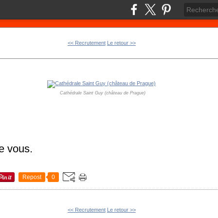
<< Recrutement
Le retour >>
Cathédrale Saint Guy (château de Prague)
e vous.
Repost
0
<< Recrutement
Le retour >>