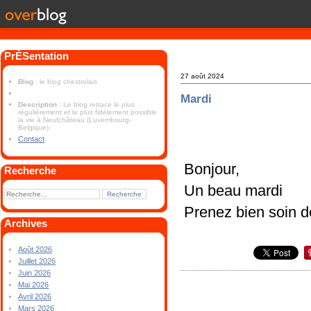
PrÉSentation
27 août 2024
Blog
: le blog chestrolais
Mardi
Description
: Le blog retrace le plus
régulièrement et le plus fidèlement possible
la vie à Neufchâteau (Luxembourg-
Belgique).
Contact
Bonjour,
Recherche
Un beau mardi
Prenez bien soin d
Archives
Août 2026
Juillet 2026
Juin 2026
Mai 2026
Avril 2026
Mars 2026