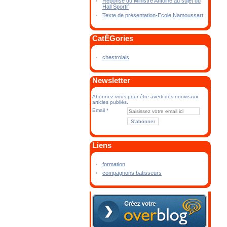
Réponse du Ministre Antoine au sujet du
Hall Sportif
Texte de présentation-Ecole Namoussart
CatÉGories
chestrolais
Newsletter
Abonnez-vous pour être averti des nouveaux
articles publiés.
Email
Liens
formation
compagnons batisseurs