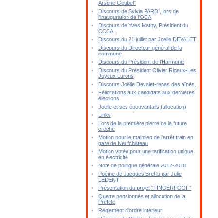
Arsène Geubel"
Discours de Sylvia PARDI, lors de
l'inauguration de l'OCA
Discours de Yves Mathy, Président du
CCCA
Discours du 21 juillet par Joelle DEVALET
Discours du Directeur général de la
commune
Discours du Président de l'Harmonie
Discours du Président Olivier Rigaux-Les
Joyeux Lurons
Discours Joëlle Devalet-repas des aînés.
Félicitations aux candidats aux dernières
élections
Joelle et ses épouvantails (allocution)
Links
Lors de la première pierre de la future
crèche
Motion pour le maintien de l'arrêt train en
gare de Neufchâteau
Motion votée pour une tarification unique
en électricité
Note de politique générale 2012-2018
Poème de Jacques Brel lu par Julie
LEDENT
Présentation du projet "FINGERFOOF"
Quatre pensionnés et allocution de la
Préfète
Réglement d'ordre intérieur