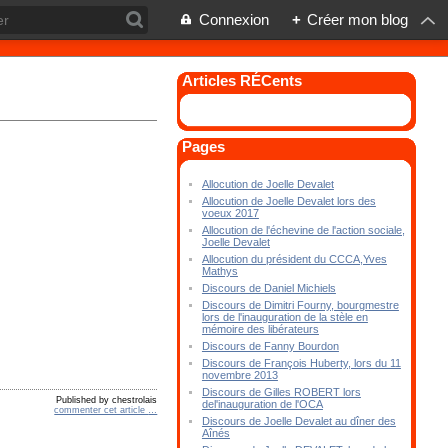
Connexion
+
Créer mon blog
Articles RÉCents
Pages
Allocution de Joelle Devalet
Allocution de Joelle Devalet lors des
voeux 2017
Allocution de l'échevine de l'action sociale,
Joelle Devalet
Allocution du président du CCCA,Yves
Mathys
Discours de Daniel Michiels
Discours de Dimitri Fourny, bourgmestre
lors de l'inauguration de la stèle en
mémoire des libérateurs
Discours de Fanny Bourdon
Discours de François Huberty, lors du 11
novembre 2013
Discours de Gilles ROBERT lors
Published by chestrolais
del'inauguration de l'OCA
commenter cet article
…
Discours de Joelle Devalet au dîner des
Aînés