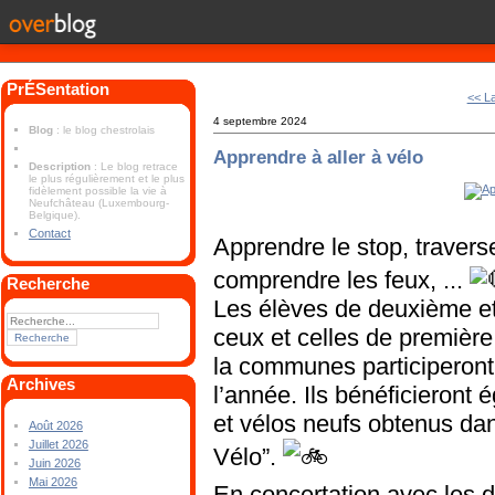
PrÉSentation
<< La
4 septembre 2024
Blog
: le blog chestrolais
Apprendre à aller à vélo
Description
: Le blog retrace
le plus régulièrement et le plus
fidèlement possible la vie à
Neufchâteau (Luxembourg-
Belgique).
Contact
Apprendre le stop, travers
comprendre les feux, ...
Recherche
Les élèves de deuxième et
ceux et
celles de première
la communes participeront 
Archives
l’année. Ils bénéficieront
et vélos neufs obtenus dan
Août 2026
Juillet 2026
Vélo”.
Juin 2026
Mai 2026
En concertation avec les 