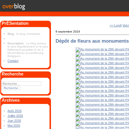
PrÉSentation
<< Lundi
Voici
9 septembre 2024
Blog
: le blog chestrolais
Dépôt de fleurs aux monuments
Description
: Le blog retrace
le plus régulièrement et le plus
fidèlement possible la vie à
Neufchâteau (Luxembourg-
Belgique).
Contact
Recherche
Archives
Août 2026
Juillet 2026
Juin 2026
Mai 2026