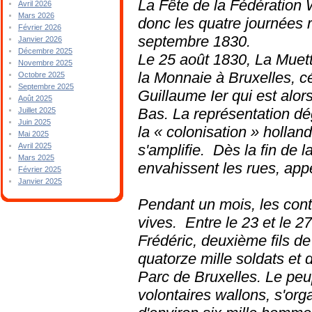
La Fête de la Fédératio
Avril 2026
Mars 2026
donc les quatre journées 
Février 2026
septembre 1830.
Janvier 2026
Décembre 2025
Le 25 août 1830, La Muett
Novembre 2025
la Monnaie à Bruxelles, cé
Octobre 2025
Septembre 2025
Guillaume Ier qui est alo
Août 2025
Bas. La représentation dé
Juillet 2025
Juin 2025
la « colonisation » hollan
Mai 2025
s'amplifie. Dès la fin de l
Avril 2025
Mars 2025
envahissent les rues, appe
Février 2025
Janvier 2025
Pendant un mois, les cont
vives. Entre le 23 et le 2
Frédéric, deuxième fils de
quatorze mille soldats et 
Parc de Bruxelles. Le peu
volontaires wallons, s'org