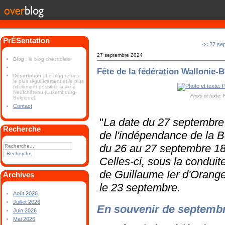
PrÉSentation
<< 27 se
27 septembre 2024
Blog
: le blog chestrolais
Fête de la fédération Wallonie-B
Description
: Le blog retrace
le plus régulièrement et le plus
fidèlement possible la vie à
Neufchâteau (Luxembourg-
Photo et texte: 
Belgique).
Contact
"
La date du 27 septembre f
Recherche
de l'indépendance de la Bel
du 26 au 27 septembre 18
Celles-ci, sous la conduit
de Guillaume Ier d'Orange
Archives
le 23 septembre.
Août 2026
Juillet 2026
En souvenir de septemb
Juin 2026
Mai 2026