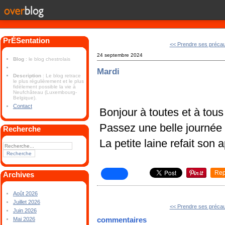
PrÉSentation
<< Prendre ses précau
24 septembre 2024
Blog
: le blog chestrolais
Mardi
Description
: Le blog retrace
le plus régulièrement et le plus
fidèlement possible la vie à
Neufchâteau (Luxembourg-
Belgique).
Contact
Bonjour à toutes et à tous
Passez une belle journée
Recherche
La petite laine refait son a
Rep
Archives
Août 2026
Juillet 2026
<< Prendre ses précau
Juin 2026
commentaires
Mai 2026