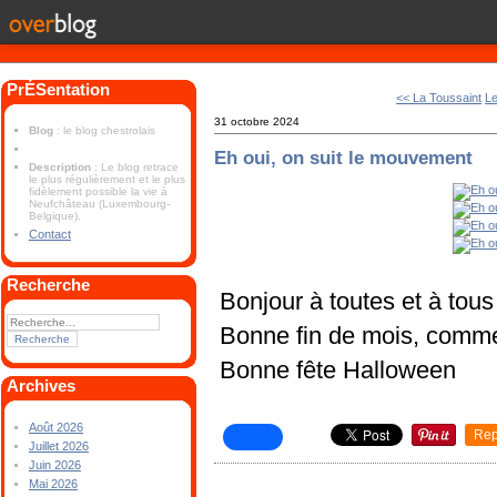
PrÉSentation
<< La Toussaint
Le
31 octobre 2024
Blog
: le blog chestrolais
Eh oui, on suit le mouvement
Description
: Le blog retrace
le plus régulièrement et le plus
fidèlement possible la vie à
Neufchâteau (Luxembourg-
Belgique).
Contact
Recherche
Bonjour à toutes et à tous
Bonne fin de mois, comme
Bonne fête Halloween
Archives
Août 2026
Rep
Juillet 2026
Juin 2026
Mai 2026