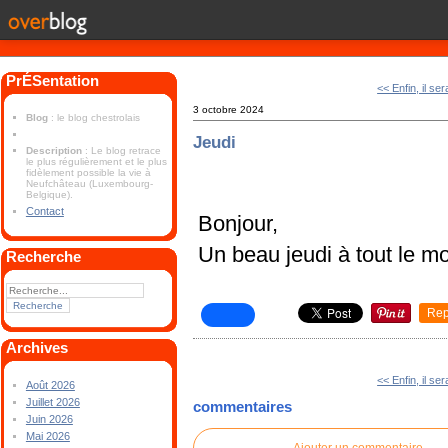
PrÉSentation
<< Enfin, il se
3 octobre 2024
Blog
: le blog chestrolais
Jeudi
Description
: Le blog retrace
le plus régulièrement et le plus
fidèlement possible la vie à
Neufchâteau (Luxembourg-
Belgique).
Contact
Bonjour,
Un beau jeudi à tout le m
Recherche
Rep
Archives
<< Enfin, il se
Août 2026
Juillet 2026
commentaires
Juin 2026
Mai 2026
Ajouter un commentaire