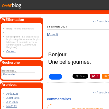
PrÉSentation
<< A la croix
5 novembre 2024
Blog
: le blog chestrolais
Mardi
Description
: Le blog retrace
le plus régulièrement et le plus
fidèlement possible la vie à
Neufchâteau (Luxembourg-
Belgique).
Contact
Bonjour
Une belle journée.
Recherche
Rep
Archives
<< A la croix
Août 2026
Juillet 2026
commentaires
Juin 2026
Mai 2026
Ajouter un commentaire