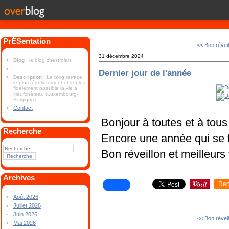
PrÉSentation
<< Bon réveil
31 décembre 2024
Blog
: le blog chestrolais
Dernier jour de l'année
Description
: Le blog retrace
le plus régulièrement et le plus
fidèlement possible la vie à
Neufchâteau (Luxembourg-
Belgique).
Contact
Bonjour à toutes et à tous
Recherche
Encore une année qui se 
Bon réveillon et meilleurs
Archives
Rep
Août 2026
Juillet 2026
Juin 2026
<< Bon réveil
Mai 2026