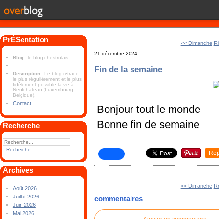
PrÉSentation
<< Dimanche
Rô
21 décembre 2024
Blog
: le blog chestrolais
Fin de la semaine
Description
: Le blog retrace
le plus régulièrement et le plus
fidèlement possible la vie à
Neufchâteau (Luxembourg-
Belgique).
Contact
Bonjour tout le monde
Bonne fin de semaine
Recherche
Rep
Archives
<< Dimanche
Rô
Août 2026
Juillet 2026
commentaires
Juin 2026
Mai 2026
Ajouter un commentaire