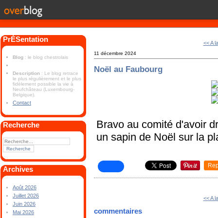
PrÉSentation
<< A l
11 décembre 2024
Blog
: le blog chestrolais
Noël au Faubourg
Description
: Le blog retrace
le plus régulièrement et le plus
fidèlement possible la vie à
Neufchâteau (Luxembourg-
Belgique).
Contact
Bravo au comité d'avoir 
Recherche
un sapin de Noël sur la p
Rep
Archives
Août 2026
Juillet 2026
<< A l
Juin 2026
commentaires
Mai 2026