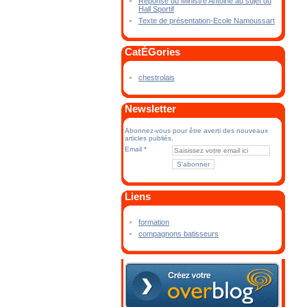
Réponse du Ministre Antoine au sujet du
Hall Sportif
Texte de présentation-Ecole Namoussart
CatÉGories
chestrolais
Newsletter
Abonnez-vous pour être averti des nouveaux
articles publiés.
Email
Liens
formation
compagnons batisseurs