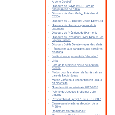
Arsène Geubel"
Discours de Sylvia PARDI, lors de
l'inauguration de l'OCA
Discours de Yves Mathy, Président du
CCCA
Discours du 21 juillet par Joelle DEVALET
Discours du Directeur général de la
commune
Discours du Président de l'Harmonie
Discours du Président Olivier Rigaux-Les
Joyeux Lurons
Discours Joëlle Devalet-repas des aînés.
Félicitations aux candidats aux dernières
élections
Joelle et ses épouvantails (allocution)
Links
Lors de la première pierre de la future
crèche
Motion pour le maintien de l'arrêt train en
gare de Neufchâteau
Motion votée pour une tarification unique
en électricité
Note de politique générale 2012-2018
Poème de Jacques Brel lu par Julie
LEDENT
Présentation du projet "FINGERFOOF"
Quatre pensionnés et allocution de la
Préfète
Réglement d'ordre intérieur