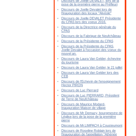
Discours de Joelle DEVALET, lors de la
pose de la première pierre au Préfleuri
Discours de Joelle Devalet lors de
l'inauguration des locaux "Alvéole"
Discours de Joelle DEVALET Présidente
du CPAS lors des voeux 2016.
Discours de la Directrice générale du
CPAS
Discours de la Fabrique de Neufchâteau
Discours de la Présidente du CPAS
Discours de la Présidente du CPAS,
Joelle Devalet à l'occasion des voeux du
nouvel an.
Discours de Laura Van Gelder, échevine
du tourisme
Discours de Laura Van Gelder, le 21 juillet
Discours de Laura Van Gelder lors des
CEB
Discours de l'Echevin de l'enseignement
Hector PIRON
Discours de Luc Pierrard
Discours de Luc PIERRARD, Président
de Terre de Neufchâteau
Discours de Maurice Modard-
Inauguration Maison de village
Discours de Mr Demazy, bourgmestre de
Léglise,lors de la pose de la première
pierre
Discours de Mr.LIMPACH à Cousteumont
Discours de Roseline Roblain lors de
l'inauguration de l'appellation "Athénée