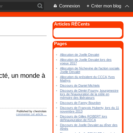
Connexion
+
Créer mon blog
Articles RÉCents
Pages
Allocution de Joelle Devalet
Allocution de Joelle Devalet lors des
voeux 2017
Allocution de l'échevine de l'action sociale,
Joelle Devalet
necté, un monde à
Allocution du président du CCCA,Yves
Mathys
Discours de Daniel Michiels
Discours de Dimitri Fourny, bourgmestre
lors de l'inauguration de la stèle en
mémoire des libérateurs
Discours de Fanny Bourdon
Discours de François Huberty, lors du 11
novembre 2013
Published by chestrolais
commenter cet article
…
Discours de Gilles ROBERT lors
del'inauguration de l'OCA
Discours de Joelle Devalet au dîner des
Aînés