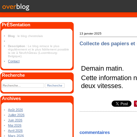
PrÉSentation
13 janvier 2025
Blog
: le blog chestrolais
Collecte des papiers et
Description
: Le blog retrace le plus
régulièrement et le plus fidèlement possible
la vie à Neufchâteau (Luxembourg-
Belgique).
Contact
Demain matin.
Recherche
Cette information n
deux vitesses.
Archives
Août 2026
Juillet 2026
Juin 2026
Mai 2026
Avril 2026
commentaires
Mars 2026