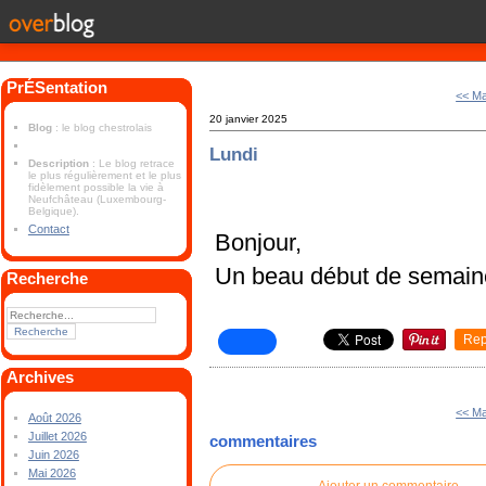
PrÉSentation
<< Ma
20 janvier 2025
Blog
: le blog chestrolais
Lundi
Description
: Le blog retrace
le plus régulièrement et le plus
fidèlement possible la vie à
Neufchâteau (Luxembourg-
Belgique).
Contact
Bonjour,
Un beau début de semain
Recherche
Rep
Archives
<< Ma
Août 2026
Juillet 2026
commentaires
Juin 2026
Mai 2026
Ajouter un commentaire