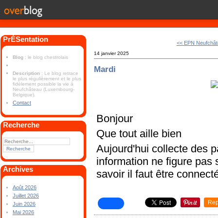
PrÉSentation
<< EPN Neufchât
14 janvier 2025
Blog
: le blog chestrolais
Mardi
Description
: Le blog retrace
le plus régulièrement et le plus
fidèlement possible la vie à
Neufchâteau (Luxembourg-
Belgique).
Contact
Bonjour
Recherche
Que tout aille bien
Aujourd'hui collecte des p
information ne figure pas s
Archives
savoir il faut être connec
Août 2026
Juillet 2026
Rep
Juin 2026
Mai 2026