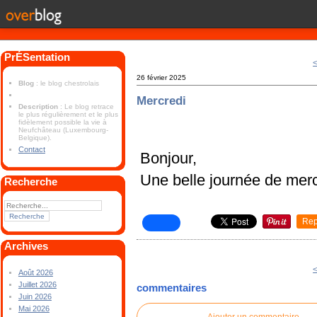
PrÉSentation
<
26 février 2025
Blog
: le blog chestrolais
Mercredi
Description
: Le blog retrace
le plus régulièrement et le plus
fidèlement possible la vie à
Neufchâteau (Luxembourg-
Belgique).
Contact
Bonjour,
Une belle journée de merc
Recherche
Rep
Archives
<
Août 2026
Juillet 2026
commentaires
Juin 2026
Mai 2026
Ajouter un commentaire