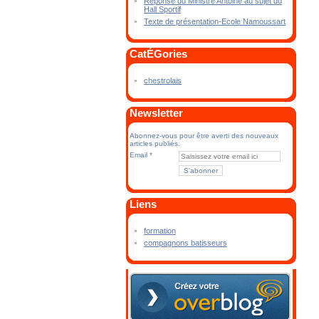
Réponse du Ministre Antoine au sujet du
Hall Sportif
Texte de présentation-Ecole Namoussart
CatÉGories
chestrolais
Newsletter
Abonnez-vous pour être averti des nouveaux
articles publiés.
Email
Liens
formation
compagnons batisseurs