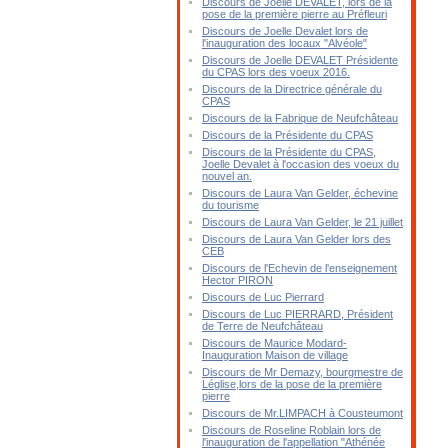
Discours de Joelle DEVALET, lors de la
pose de la première pierre au Préfleuri
Discours de Joelle Devalet lors de
l'inauguration des locaux "Alvéole"
Discours de Joelle DEVALET Présidente
du CPAS lors des voeux 2016.
Discours de la Directrice générale du
CPAS
Discours de la Fabrique de Neufchâteau
Discours de la Présidente du CPAS
Discours de la Présidente du CPAS,
Joelle Devalet à l'occasion des voeux du
nouvel an.
Discours de Laura Van Gelder, échevine
du tourisme
Discours de Laura Van Gelder, le 21 juillet
Discours de Laura Van Gelder lors des
CEB
Discours de l'Echevin de l'enseignement
Hector PIRON
Discours de Luc Pierrard
Discours de Luc PIERRARD, Président
de Terre de Neufchâteau
Discours de Maurice Modard-
Inauguration Maison de village
Discours de Mr Demazy, bourgmestre de
Léglise,lors de la pose de la première
pierre
Discours de Mr.LIMPACH à Cousteumont
Discours de Roseline Roblain lors de
l'inauguration de l'appellation "Athénée