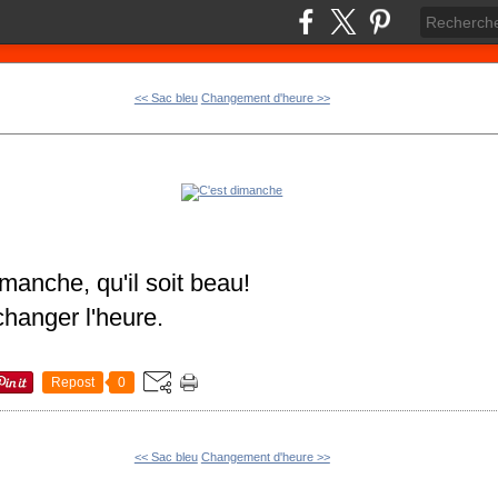
<< Sac bleu
Changement d'heure >>
imanche, qu'il soit beau!
changer l'heure.
Repost
0
<< Sac bleu
Changement d'heure >>