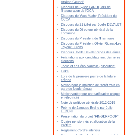
Arsène Geubel"
Discours de Sylvia PARDI, lors de
l'inauguration de l'OCA
Discours de Yves Mathy, Président du
CCCA
Discours du 21 juillet par Joelle DEVALET
Discours du Directeur général de la
commune
Discours du Président de l'Harmonie
Discours du Président Olivier Rigaux-Les
Joyeux Lurons
Discours Joëlle Devalet-repas des aînés.
Félicitations aux candidats aux dernières
élections
Joelle et ses épouvantails (allocution)
Links
Lors de la première pierre de la future
crèche
Motion pour le maintien de l'arrêt train en
gare de Neufchâteau
Motion votée pour une tarification unique
en électricité
Note de politique générale 2012-2018
Poème de Jacques Brel lu par Julie
LEDENT
Présentation du projet "FINGERFOOF"
Quatre pensionnés et allocution de la
Préfète
Réglement d'ordre intérieur