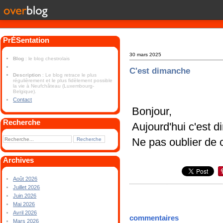
PrÉSentation
30 mars 2025
Blog
: le blog chestrolais
C'est dimanche
Description
: Le blog retrace le plus
régulièrement et le plus fidèlement possible
la vie à Neufchâteau (Luxembourg-
Belgique).
Contact
Bonjour,
Recherche
Aujourd'hui c'est d
Ne pas oublier de 
Archives
Août 2026
Juillet 2026
Juin 2026
Mai 2026
Avril 2026
commentaires
Mars 2026