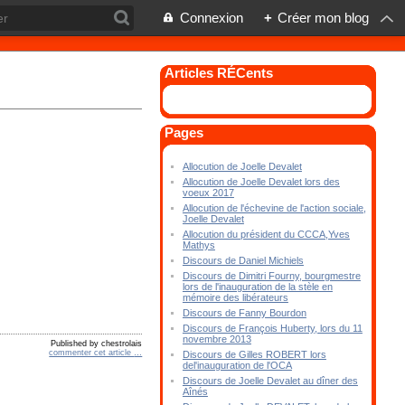
Connexion
+
Créer mon blog
Articles RÉCents
Pages
Allocution de Joelle Devalet
Allocution de Joelle Devalet lors des
voeux 2017
Allocution de l'échevine de l'action sociale,
Joelle Devalet
Allocution du président du CCCA,Yves
Mathys
Discours de Daniel Michiels
Discours de Dimitri Fourny, bourgmestre
lors de l'inauguration de la stèle en
mémoire des libérateurs
Discours de Fanny Bourdon
Discours de François Huberty, lors du 11
novembre 2013
Published by chestrolais
commenter cet article
…
Discours de Gilles ROBERT lors
del'inauguration de l'OCA
Discours de Joelle Devalet au dîner des
Aînés