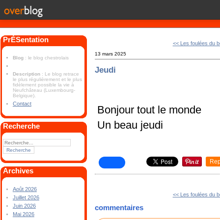
PrÉSentation
<< Les foulées du 
13 mars 2025
Blog
: le blog chestrolais
Jeudi
Description
: Le blog retrace
le plus régulièrement et le plus
fidèlement possible la vie à
Neufchâteau (Luxembourg-
Belgique).
Contact
Bonjour tout le monde
Un beau jeudi
Recherche
Rep
Archives
Août 2026
<< Les foulées du 
Juillet 2026
Juin 2026
commentaires
Mai 2026