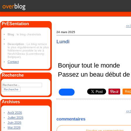
PrÉSentation
<< 
24 mars 2025
Blog
: le blog chestrolais
Lundi
Description
: Le blog retrace
le plus régulièrement et le plus
fidèlement possible la vie à
Neufchâteau (Luxembourg-
Belgique).
Contact
Bonjour tout le monde
Passez un beau début de
Recherche
Rep
Archives
<< 
Août 2026
Juillet 2026
commentaires
Juin 2026
Mai 2026
Ajouter un commentaire