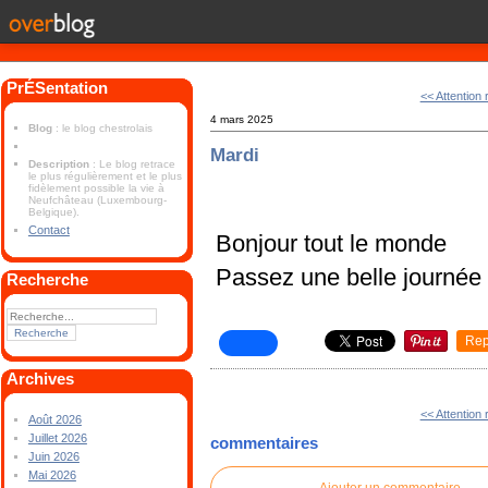
PrÉSentation
<< Attention
4 mars 2025
Blog
: le blog chestrolais
Mardi
Description
: Le blog retrace
le plus régulièrement et le plus
fidèlement possible la vie à
Neufchâteau (Luxembourg-
Belgique).
Contact
Bonjour tout le monde
Passez une belle journée
Recherche
Rep
Archives
<< Attention
Août 2026
Juillet 2026
commentaires
Juin 2026
Mai 2026
Ajouter un commentaire