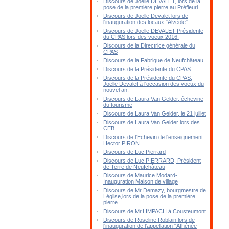
Discours de Joelle DEVALET, lors de la
pose de la première pierre au Préfleuri
Discours de Joelle Devalet lors de
l'inauguration des locaux "Alvéole"
Discours de Joelle DEVALET Présidente
du CPAS lors des voeux 2016.
Discours de la Directrice générale du
CPAS
Discours de la Fabrique de Neufchâteau
Discours de la Présidente du CPAS
Discours de la Présidente du CPAS,
Joelle Devalet à l'occasion des voeux du
nouvel an.
Discours de Laura Van Gelder, échevine
du tourisme
Discours de Laura Van Gelder, le 21 juillet
Discours de Laura Van Gelder lors des
CEB
Discours de l'Echevin de l'enseignement
Hector PIRON
Discours de Luc Pierrard
Discours de Luc PIERRARD, Président
de Terre de Neufchâteau
Discours de Maurice Modard-
Inauguration Maison de village
Discours de Mr Demazy, bourgmestre de
Léglise,lors de la pose de la première
pierre
Discours de Mr.LIMPACH à Cousteumont
Discours de Roseline Roblain lors de
l'inauguration de l'appellation "Athénée