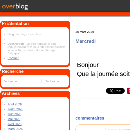
PrÉSentation
26 mars 2025
Blog
: le blog chestrolais
Mercredi
Description
: Le blog retrace le plus
régulièrement et le plus fidèlement possible
la vie à Neufchâteau (Luxembourg-
Belgique).
Contact
Bonjour
Recherche
Que la journée soit
Archives
Août 2026
Juillet 2026
Juin 2026
commentaires
Mai 2026
Avril 2026
Mars 2026
Ajouter un com