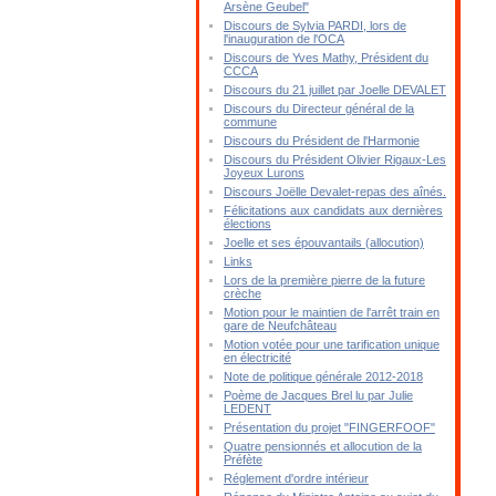
Arsène Geubel"
Discours de Sylvia PARDI, lors de
l'inauguration de l'OCA
Discours de Yves Mathy, Président du
CCCA
Discours du 21 juillet par Joelle DEVALET
Discours du Directeur général de la
commune
Discours du Président de l'Harmonie
Discours du Président Olivier Rigaux-Les
Joyeux Lurons
Discours Joëlle Devalet-repas des aînés.
Félicitations aux candidats aux dernières
élections
Joelle et ses épouvantails (allocution)
Links
Lors de la première pierre de la future
crèche
Motion pour le maintien de l'arrêt train en
gare de Neufchâteau
Motion votée pour une tarification unique
en électricité
Note de politique générale 2012-2018
Poème de Jacques Brel lu par Julie
LEDENT
Présentation du projet "FINGERFOOF"
Quatre pensionnés et allocution de la
Préfète
Réglement d'ordre intérieur