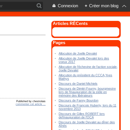
Connexion
+
Créer mon blog
Articles RÉCents
Pages
Allocution de Joelle Devalet
Allocution de Joelle Devalet lors des
voeux 2017
Allocution de l'échevine de l'action sociale,
Joelle Devalet
Allocution du président du CCCA,Yves
Mathys
Discours de Daniel Michiels
Discours de Dimitri Fourny, bourgmestre
lors de l'inauguration de la stèle en
mémoire des libérateurs
Discours de Fanny Bourdon
Published by chestrolais
commenter cet article
…
Discours de François Huberty, lors du 11
novembre 2013
Discours de Gilles ROBERT lors
del'inauguration de l'OCA
Discours de Joelle Devalet au dîner des
Aînés