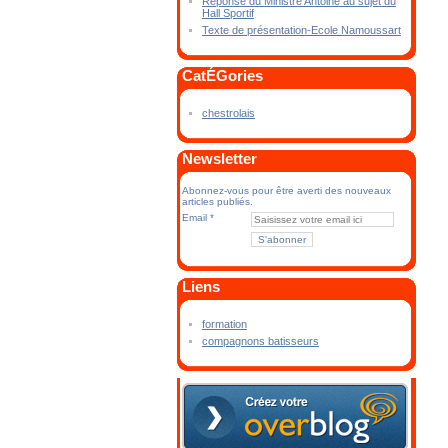
Réponse du Ministre Antoine au sujet du
Hall Sportif
Texte de présentation-Ecole Namoussart
CatÉGories
chestrolais
Newsletter
Abonnez-vous pour être averti des nouveaux
articles publiés.
Email
Liens
formation
compagnons batisseurs