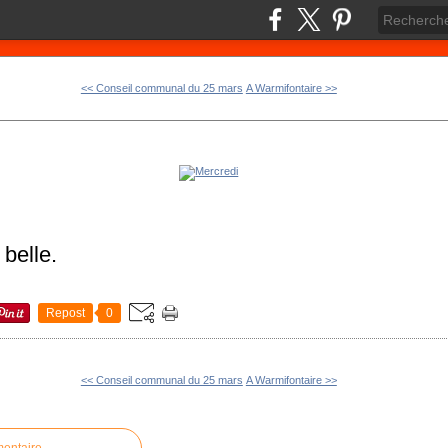
<< Conseil communal du 25 mars
A Warmifontaire >>
 belle.
Repost
0
<< Conseil communal du 25 mars
A Warmifontaire >>
mentaire