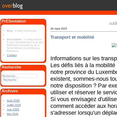
PrÉSentation
<< A W
26 mars 2025
Blog
: le blog chestrolais
Transport et mobilité
Description
: Le blog retrace
le plus régulièrement et le plus
fidèlement possible la vie à
Neufchâteau (Luxembourg-
Belgique).
Contact
Informations sur les transp
Les défis liés à la mobili
Recherche
notre province du Luxembo
existent, sommes-nous tou
notre disposition ? Par 
Archives
utiliser et réserver le se
Si vous envisagez d'utilis
Août 2026
comment accéder aux horair
Juillet 2026
Juin 2026
s'adresser lorsqu'un
dépla
Mai 2026