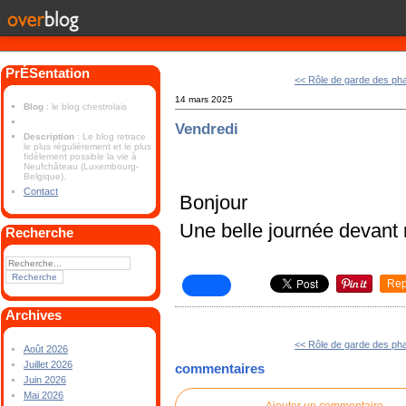
PrÉSentation
<< Rôle de garde des ph
14 mars 2025
Blog
: le blog chestrolais
Vendredi
Description
: Le blog retrace
le plus régulièrement et le plus
fidèlement possible la vie à
Neufchâteau (Luxembourg-
Belgique).
Contact
Bonjour
Une belle journée devant
Recherche
Rep
Archives
<< Rôle de garde des ph
Août 2026
Juillet 2026
commentaires
Juin 2026
Mai 2026
Ajouter un commentaire