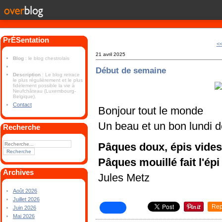
PrÉSentation
<<
21 avril 2025
Blog
: le blog chestrolais
Début de semaine
Description
: Le blog retrace
le plus régulièrement et le plus
fidèlement possible la vie à
Neufchâteau (Luxembourg-
Belgique).
Contact
Bonjour tout le monde
Un beau et un bon lundi 
Recherche
Pâques doux, épis vides
Pâques mouillé fait l'épi
Archives
Jules Metz
Août 2026
Juillet 2026
Rep
Juin 2026
Mai 2026