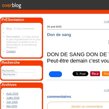
PrÉSentation
<< M
29 avril 2025
Blog
: le blog chestrolais
Don de sang
Description
: Le blog retrace
le plus régulièrement et le plus
fidèlement possible la vie à
Neufchâteau (Luxembourg-
Belgique).
Contact
DON DE SANG DON DE 
Peut-être demain c'est vou
Recherche
Rep
Archives
<< M
Août 2026
commentaires
Juillet 2026
Juin 2026
Mai 2026
Ajouter un commentaire