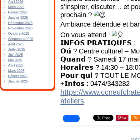
Avril 2026
s’inspirer, discuter… et po
Mars 2026
Février 2026
prochain ?
Janvier 2026
Ambiance détendue et bar
Décembre 2025
Novembre 2025
On vous attend !
Octobre 2025
Septembre 2025
𝗜𝗡𝗙𝗢𝗦 𝗣𝗥𝗔𝗧𝗜𝗤𝗨𝗘𝗦 :
Août 2025
𝗢𝘂̀ ? Centre culturel – Mo
Juillet 2025
Juin 2025
𝗤𝘂𝗮𝗻𝗱 ? Samedi 17 mai
Mai 2025
𝗛𝗼𝗿𝗮𝗶𝗿𝗲𝘀 ? 14:30 – 18:0
Avril 2025
Mars 2025
𝗣𝗼𝘂𝗿 𝗾𝘂𝗶 ? TOUT LE 
Février 2025
Janvier 2025
+𝗜𝗻𝗳𝗼𝘀 : 0474/343282
https://www.ccneufchatea
ateliers
Rep
<< A l