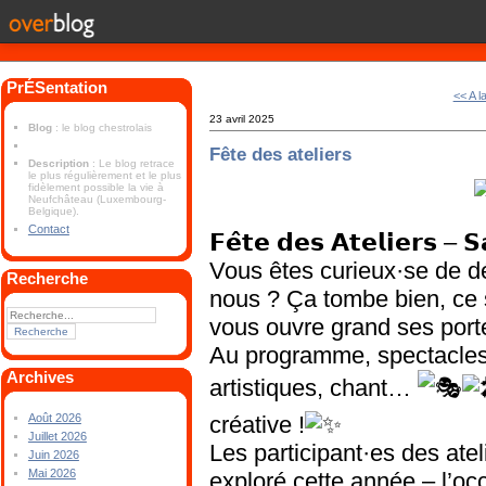
PrÉSentation
<< A l
23 avril 2025
Blog
: le blog chestrolais
Fête des ateliers
Description
: Le blog retrace
le plus régulièrement et le plus
fidèlement possible la vie à
Neufchâteau (Luxembourg-
Belgique).
Contact
𝗙𝗲̂𝘁𝗲 𝗱𝗲𝘀 𝗔𝘁𝗲𝗹𝗶𝗲𝗿𝘀 – 
Vous êtes curieux·se de d
Recherche
nous ? Ça tombe bien, ce s
vous ouvre grand ses port
Au programme, spectacles t
Archives
artistiques, chant…
créative !
Août 2026
Juillet 2026
Les participant·es des atel
Juin 2026
Mai 2026
exploré cette année – l’occ