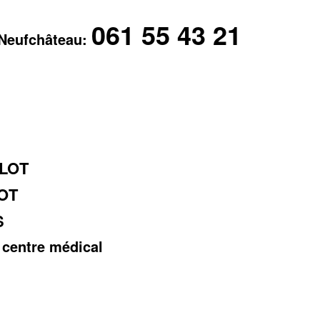
061 55 43 21
 Neufchâteau:
RLOT
OT
S
 centre médical