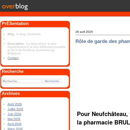
PrÉSentation
26 avril 2025
Blog
: le blog chestrolais
Rôle de garde des pha
Description
: Le blog retrace le plus
régulièrement et le plus fidèlement possible
la vie à Neufchâteau (Luxembourg-
Belgique).
Contact
Recherche
Archives
Août 2026
Juillet 2026
Pour Neufchâteau, 
Juin 2026
Mai 2026
la pharmacie BRUL
Avril 2026
Mars 2026