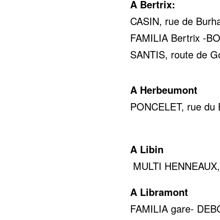
A Bertrix:
CASIN, rue de Burha
FAMILIA Bertrix -BOD
SANTIS, route de Go
A Herbeumont
PONCELET, rue du Br
0478 
A Libin
MULTI HENNEAUX, ru
A Libramont
FAMILIA gare- DEBOC