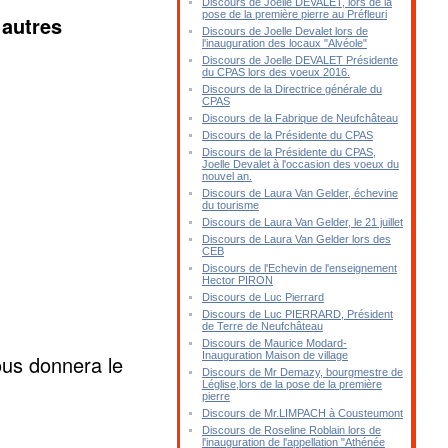
Discours de Joelle DEVALET, lors de la
pose de la première pierre au Préfleuri
 autres
Discours de Joelle Devalet lors de
l'inauguration des locaux "Alvéole"
Discours de Joelle DEVALET Présidente
du CPAS lors des voeux 2016.
Discours de la Directrice générale du
CPAS
Discours de la Fabrique de Neufchâteau
Discours de la Présidente du CPAS
Discours de la Présidente du CPAS,
Joelle Devalet à l'occasion des voeux du
nouvel an.
Discours de Laura Van Gelder, échevine
du tourisme
Discours de Laura Van Gelder, le 21 juillet
Discours de Laura Van Gelder lors des
CEB
Discours de l'Echevin de l'enseignement
Hector PIRON
Discours de Luc Pierrard
Discours de Luc PIERRARD, Président
de Terre de Neufchâteau
Discours de Maurice Modard-
Inauguration Maison de village
ous donnera le
Discours de Mr Demazy, bourgmestre de
Léglise,lors de la pose de la première
pierre
Discours de Mr.LIMPACH à Cousteumont
Discours de Roseline Roblain lors de
l'inauguration de l'appellation "Athénée