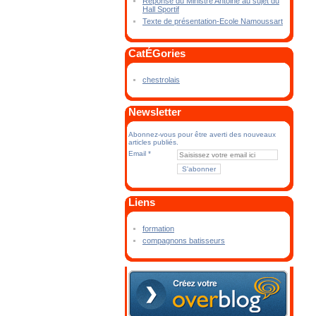
Réponse du Ministre Antoine au sujet du
Hall Sportif
Texte de présentation-Ecole Namoussart
CatÉGories
chestrolais
Newsletter
Abonnez-vous pour être averti des nouveaux
articles publiés.
Email
Liens
formation
compagnons batisseurs