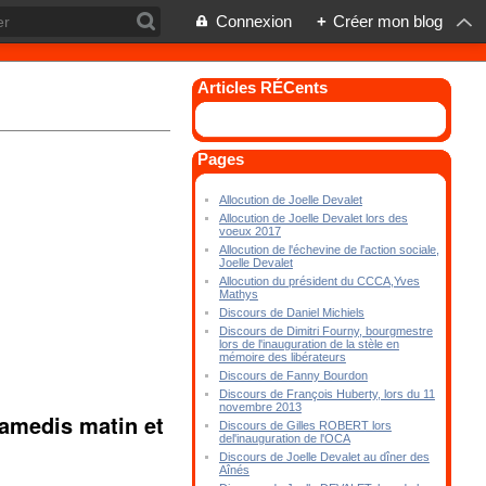
Connexion
+
Créer mon blog
Articles RÉCents
Pages
Allocution de Joelle Devalet
Allocution de Joelle Devalet lors des
voeux 2017
Allocution de l'échevine de l'action sociale,
Joelle Devalet
Allocution du président du CCCA,Yves
Mathys
Discours de Daniel Michiels
Discours de Dimitri Fourny, bourgmestre
lors de l'inauguration de la stèle en
mémoire des libérateurs
Discours de Fanny Bourdon
Discours de François Huberty, lors du 11
novembre 2013
samedis matin et
Discours de Gilles ROBERT lors
del'inauguration de l'OCA
Discours de Joelle Devalet au dîner des
Aînés