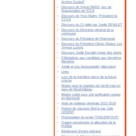
Arsène Geubel"
Discours de Sylvia PARDI, lors de
l'inauguration de l'OCA
Discours de Yves Mathy, Président du
CCCA
Discours du 21 juillet par Joelle DEVALET
Discours du Directeur général de la
commune
Discours du Président de l'Harmonie
Discours du Président Olivier Rigaux-Les
Joyeux Lurons
Discours Joëlle Devalet-repas des aînés.
Félicitations aux candidats aux dernières
élections
Joelle et ses épouvantails (allocution)
Links
Lors de la première pierre de la future
crèche
Motion pour le maintien de l'arrêt train en
gare de Neufchâteau
Motion votée pour une tarification unique
en électricité
Note de politique générale 2012-2018
Poème de Jacques Brel lu par Julie
LEDENT
Présentation du projet "FINGERFOOF"
Quatre pensionnés et allocution de la
Préfète
Réglement d'ordre intérieur