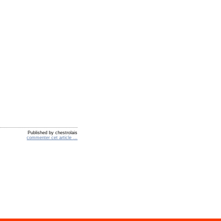
Published by chestrolais
commenter cet article
…