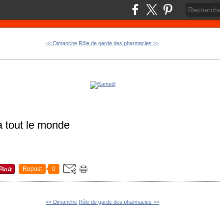
<< Dimanche
Rôle de garde des pharmacies >>
à tout le monde
Repost
0
<< Dimanche
Rôle de garde des pharmacies >>