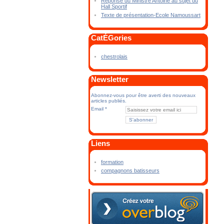
Réponse du Ministre Antoine au sujet du
Hall Sportif
Texte de présentation-Ecole Namoussart
CatÉGories
chestrolais
Newsletter
Abonnez-vous pour être averti des nouveaux
articles publiés.
Email
Liens
formation
compagnons batisseurs