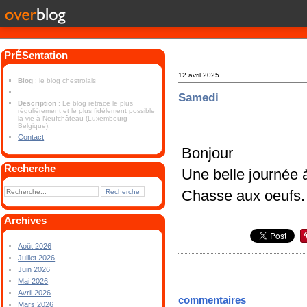
PrÉSentation
12 avril 2025
Blog
: le blog chestrolais
Samedi
Description
: Le blog retrace le plus
régulièrement et le plus fidèlement possible
la vie à Neufchâteau (Luxembourg-
Belgique).
Contact
Bonjour
Recherche
Une belle journée 
Chasse aux oeufs.
Archives
Août 2026
Juillet 2026
Juin 2026
Mai 2026
Avril 2026
commentaires
Mars 2026