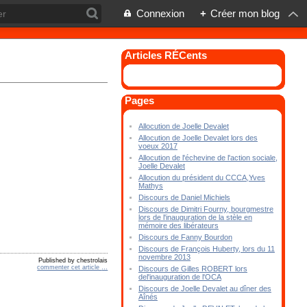
Connexion
+
Créer mon blog
Articles RÉCents
Pages
Allocution de Joelle Devalet
Allocution de Joelle Devalet lors des
voeux 2017
Allocution de l'échevine de l'action sociale,
Joelle Devalet
Allocution du président du CCCA,Yves
Mathys
Discours de Daniel Michiels
Discours de Dimitri Fourny, bourgmestre
lors de l'inauguration de la stèle en
mémoire des libérateurs
Discours de Fanny Bourdon
Discours de François Huberty, lors du 11
novembre 2013
Published by chestrolais
commenter cet article
…
Discours de Gilles ROBERT lors
del'inauguration de l'OCA
Discours de Joelle Devalet au dîner des
Aînés