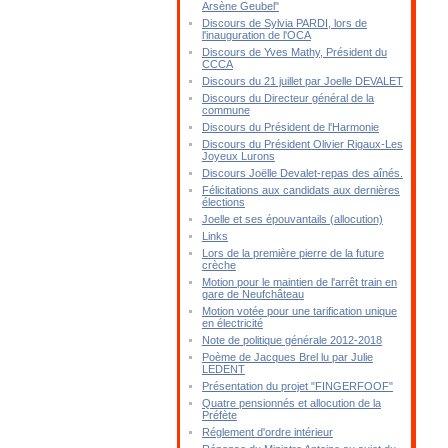
Arsène Geubel"
Discours de Sylvia PARDI, lors de
l'inauguration de l'OCA
Discours de Yves Mathy, Président du
CCCA
Discours du 21 juillet par Joelle DEVALET
Discours du Directeur général de la
commune
Discours du Président de l'Harmonie
Discours du Président Olivier Rigaux-Les
Joyeux Lurons
Discours Joëlle Devalet-repas des aînés.
Félicitations aux candidats aux dernières
élections
Joelle et ses épouvantails (allocution)
Links
Lors de la première pierre de la future
crèche
Motion pour le maintien de l'arrêt train en
gare de Neufchâteau
Motion votée pour une tarification unique
en électricité
Note de politique générale 2012-2018
Poème de Jacques Brel lu par Julie
LEDENT
Présentation du projet "FINGERFOOF"
Quatre pensionnés et allocution de la
Préfète
Réglement d'ordre intérieur