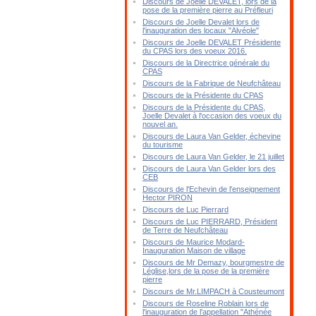
Discours de Joelle DEVALET, lors de la
pose de la première pierre au Préfleuri
Discours de Joelle Devalet lors de
l'inauguration des locaux "Alvéole"
Discours de Joelle DEVALET Présidente
du CPAS lors des voeux 2016.
Discours de la Directrice générale du
CPAS
Discours de la Fabrique de Neufchâteau
Discours de la Présidente du CPAS
Discours de la Présidente du CPAS,
Joelle Devalet à l'occasion des voeux du
nouvel an.
Discours de Laura Van Gelder, échevine
du tourisme
Discours de Laura Van Gelder, le 21 juillet
Discours de Laura Van Gelder lors des
CEB
Discours de l'Echevin de l'enseignement
Hector PIRON
Discours de Luc Pierrard
Discours de Luc PIERRARD, Président
de Terre de Neufchâteau
Discours de Maurice Modard-
Inauguration Maison de village
Discours de Mr Demazy, bourgmestre de
Léglise,lors de la pose de la première
pierre
Discours de Mr.LIMPACH à Cousteumont
Discours de Roseline Roblain lors de
l'inauguration de l'appellation "Athénée