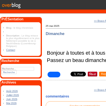
PrÉSentation
<< Bravo 
25 mai 2025
Blog
: le blog chestrolais
Dimanche
Description
: Le blog retrace
le plus régulièrement et le plus
fidèlement possible la vie à
Neufchâteau (Luxembourg-
Belgique).
Contact
Bonjour à toutes et à tous
Passez un beau dimanche 
Recherche
Rep
Archives
<< Bravo 
Août 2026
Juillet 2026
commentaires
Juin 2026
Mai 2026
Ajouter un commentaire